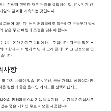
는 전략과 현명한 자본 관리를 결합해야 합니다. 인기 있
 게임의 결과를 예측하는 것입니다.
을 피해야 합니다. 높은 배당률에도 불구하고 무승부가 발생
와 같은 주요 베팅에 초점을 맞춰야 합니다.
수 있는 돈만 가지고 플레이하는 것입니다. 자본을 작은 부
해야 합니다. 이렇게 하면 더 오래 플레이하고 감정으로 인
있습니다.
주의사항
몇 가지 사항이 있습니다. 우선, 금융 거래의 공정성과 안
갖춘 평판이 좋은 온라인 카지노를 선택하십시오.
트웨어의 인터페이스와 기능을 숙지하는 시간을 가지십시오.
 있는 좋은 기회인 무료 데모를 제공합니다.