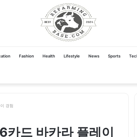
ation
Fashion
Health
Lifestyle
News
Sports
Tec
레이 경험
| 6카드 바카라 플레이